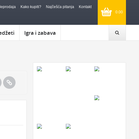
leprodaja
Kako kupiti?
Najčešća pitanja
Kontakt
0.00
edžeti
Igra i zabava