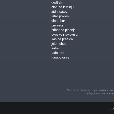
gedžeti
alati za kuhinju
zidni satovi
retro poklon
vino i bar
privesci
pribor za pisanje
sveske i rokovnici
kasica prasica
jelo i obed
satovi
radni sto
kampovanje
Sve cene na ovom sajtu iskazane su u 
sa ispravnim nazivima, 
CO