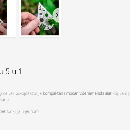
u 5 u 1
ji će vas osvojiti! Ovo je
kompaktan i moćan višenamenski alat
koji vam 
bedno.
et funkcija u jednom: