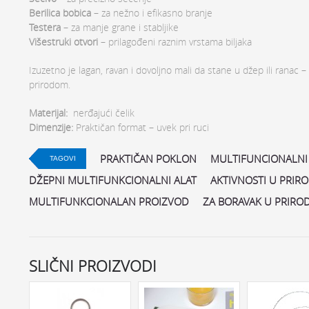
Berilica bobica
– za nežno i efikasno branje
Testera
– za manje grane i stabljike
Višestruki otvori
– prilagođeni raznim vrstama biljaka
Izuzetno je lagan, ravan i dovoljno mali da stane u džep ili ranac
prirodom.
Materijal:
nerđajući čelik
Dimenzije:
Praktičan format – uvek pri ruci
PRAKTIČAN POKLON
MULTIFUNCIONALNI
TAGOVI
DŽEPNI MULTIFUNKCIONALNI ALAT
AKTIVNOSTI U PRIRO
MULTIFUNKCIONALAN PROIZVOD
ZA BORAVAK U PRIROD
SLIČNI PROIZVODI