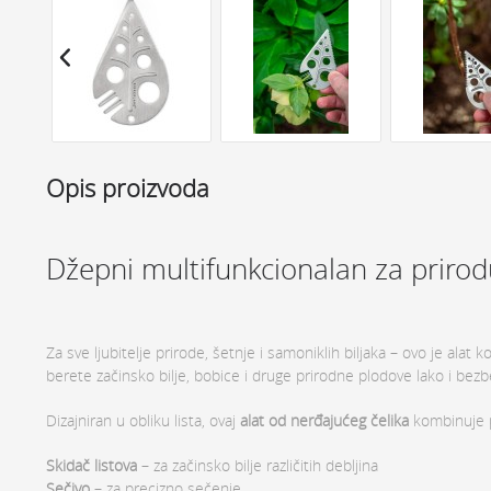
Opis proizvoda
Džepni multifunkcionalan za prirod
Za sve ljubitelje prirode, šetnje i samoniklih biljaka – ovo je alat ko
berete začinsko bilje, bobice i druge prirodne plodove lako i bez
Dizajniran u obliku lista, ovaj
alat od nerđajućeg čelika
kombinuje p
Skidač listova
– za začinsko bilje različitih debljina
Sečivo
– za precizno sečenje