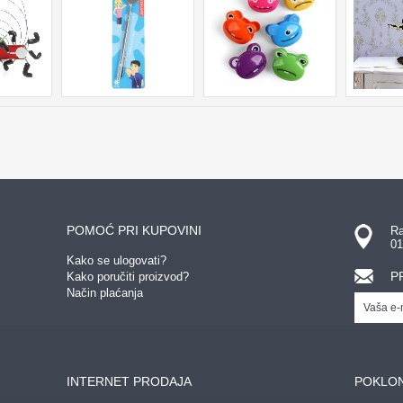
POMOĆ PRI KUPOVINI
Ra
01
Kako se ulogovati?
P
Kako poručiti proizvod?
Način plaćanja
INTERNET PRODAJA
POKLON