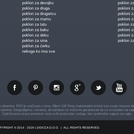
poklon za devojku
poklon z
poklon za druga
pokloni z
poklon za drugaricu
pokloni 
poklon za mamu
pokloni z
poklon za tatu
poklon z
poklon za baku
pokloni 
poklon za deku
pokloni z
poklon za sina
poklon za
poklon za ćerku
nekoga ko ima sve
dinarima. PDV je uračunat u cenu. Kliker Gift Shop maksimalno koristi sve svoje resurse da V
opisima, fotografijama i cenama, ali nažalost ne možemo garantovati da su svi podaci na sajt
Zadržavamo pravo promene cena svih proizvoda i usluga, bez prethodne najave na sajtu.
PYRIGHT © 2014 - 2026 LOGICCA D.O.O.
|
ALL RIGHTS RESERVED.