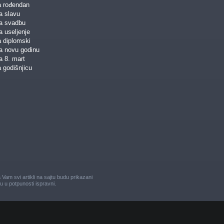
a rođendan
a slavu
za svadbu
a useljenje
a diplomski
za novu godinu
a 8. mart
 godišnjicu
am svi artikli na sajtu budu prikazani
u u potpunosti ispravni.