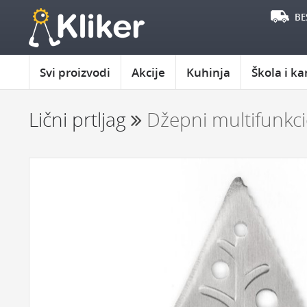
BE
Svi proizvodi
Akcije
Kuhinja
Škola i ka
Lični prtljag
Džepni multifunkci