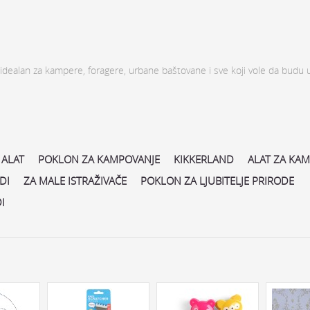
 – idealan za kampere, foragere, urbane baštovane i sve koji vole da budu 
 ALAT
POKLON ZA KAMPOVANJE
KIKKERLAND
ALAT ZA KA
DI
ZA MALE ISTRAŽIVAČE
POKLON ZA LJUBITELJE PRIRODE
I