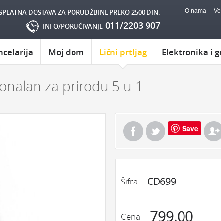
O nama
Ve
SPLATNA DOSTAVA ZA PORUDŽBINE PREKO 2500 DIN.
011/2203 907
INFO/PORUČIVANJE
ncelarija
Moj dom
Lični prtljag
Elektronika i g
onalan za prirodu 5 u 1
Save
CD699
Šifra
799.00
Cena