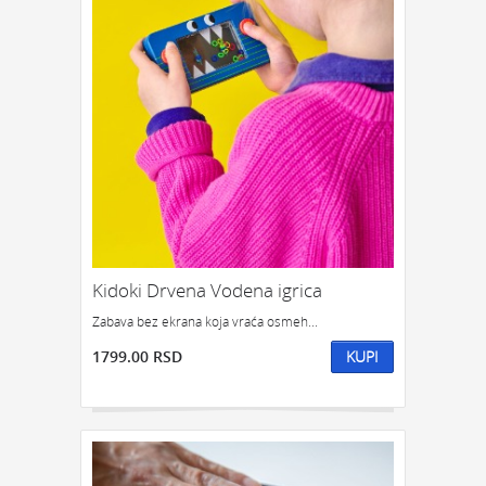
POKLON ZA DRUGA
POKLON ZA DRUGARICU
POKLON ZA DEVOJKU
NEKOGA KO IMA SVE
POKLON ZA ĆERKU
POKLON ZA DEČKA
POKLON ZA SINA
KOJOM ZGODOM:
POKLONI ZA SLAVU
POKLON ZA ROĐENDAN
POKLON ZA GODIŠNJICU
POKLONI ZA NOVU GODINU
POKLONI ZA SVADBU
POKLONI ZA USELJENJE
POKLON ZA DIPLOMSKI
Kidoki Drvena Vodena igrica
POKLONI ZA ŽURKU
ODMOR I OPUŠTANJE
Zabava bez ekrana koja vraća osmeh...
POKLONI ZA 8. MART
1799.00 RSD
KUPI
POKLON TREBA DA BUDE:
FENSI POKLON
KIČ POKLON
KLASIČAN POKLON
SIMBOLIČAN POKLON
OZBILJAN POKLON
POTPUNO NEOZBILJAN