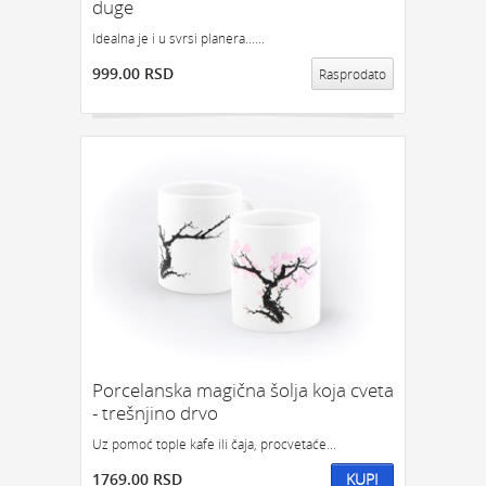
duge
Idealna je i u svrsi planera......
999.00 RSD
Rasprodato
Porcelanska magična šolja koja cveta
- trešnjino drvo
Uz pomoć tople kafe ili čaja, procvetaće...
1769.00 RSD
KUPI