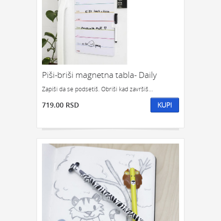
Piši-briši magnetna tabla- Daily
Zapiši da se podsetiš. Obriši kad završiš...
719.00 RSD
KUPI