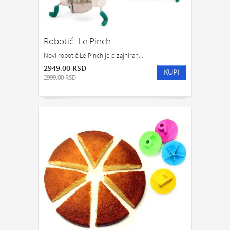
Robotić- Le Pinch
Novi robotić Le Pinch je dizajniran...
2949.00 RSD
KUPI
2999.00 RSD