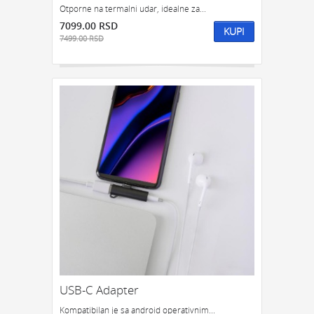
Otporne na termalni udar, idealne za...
7099.00 RSD
KUPI
7499.00 RSD
USB-C Adapter
Kompatibilan je sa android operativnim...