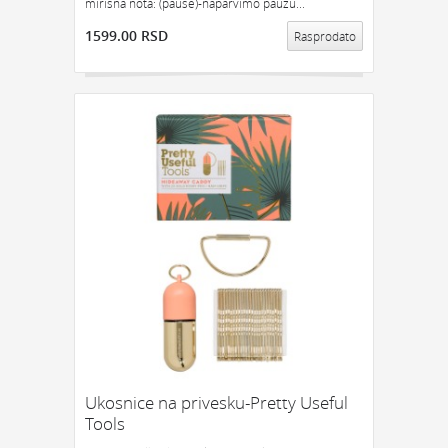
mirisna nota: (pause)-naparvimo pauzu...
1599.00 RSD
Rasprodato
Ukosnice na privesku-Pretty Useful
Tools