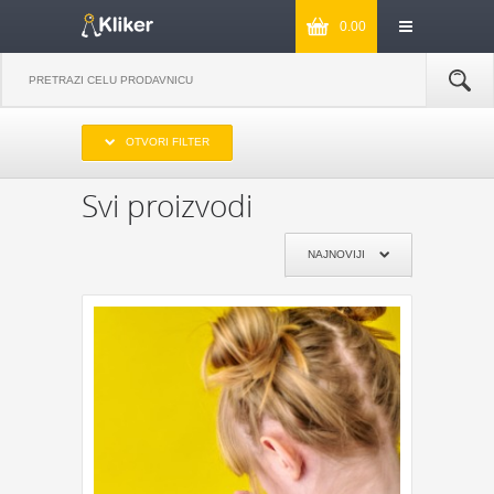
0.00
IZABERITE OPSEG CENA
OTVORI FILTER
DO 1000
OD 1000 DO 2000
OD 2000 DO 3000
PREKO 3000
Svi proizvodi
IZABERITE PROIZVOĐAČA
NAJNOVIJI
KIKKERLAND
JOSEPH & JOSEPH
MONKEY BUSINESS
NPW
REMEMBER
DYNOMIGHTY
COOKUT
WILD AND WOLF
NPW
J-ME
GENTLEMEN‘S HARDWARE
KIKKERLAND
POKLON JE ZA:
POKLON ZA MAMU
POKLON ZA TATU
POKLON ZA BAKU
POKLON ZA DEKU