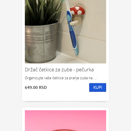
GEDŽETI
LED
IPHONE
LED SVETLO
POKLON ZA TINEJDŽERE
IZDVAJAMO:
NAJPRODAVANIJE
NOVO
PRONAĐI
Držač četkice za zube - pečurka
Organizujte vaše četkice za pranje zuba na.....
649.00 RSD
KUPI