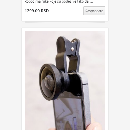
Robot ima ruke koje su podesive tako da.....
1299.00 RSD
Rasprodato