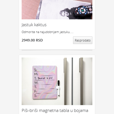
Jastuk kaktus
Odmorite na najudobnijem jastuku.....
2949.00 RSD
Rasprodato
Piši-briši magnetna tabla u bojama