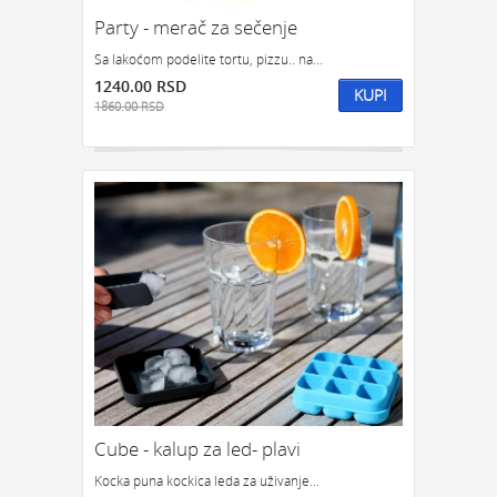
Party - merač za sečenje
Sa lakoćom podelite tortu, pizzu.. na...
1240.00 RSD
KUPI
1860.00 RSD
Cube - kalup za led- plavi
Kocka puna kockica leda za uživanje...