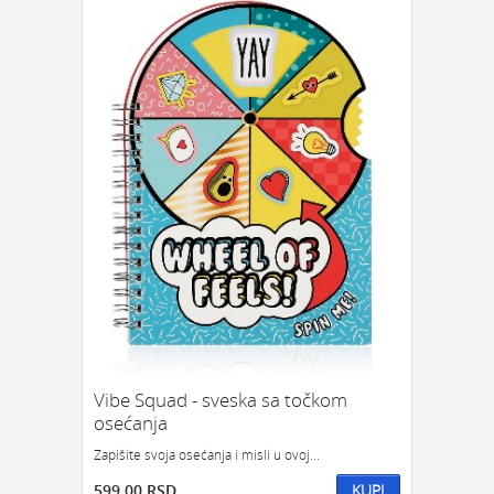
Vibe Squad - sveska sa točkom
osećanja
Zapišite svoja osećanja i misli u ovoj...
599.00 RSD
KUPI