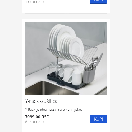
1900.00 RSD
Y-rack -sušilica
Y-Rack je idealna za male kuhinjske...
7099.00 RSD
KUPI
8199.00 RSD