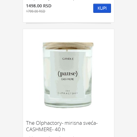
1498.00 RSD
KUPI
1799.00 RSD
The Olphactory- mirisna sveća-
CASHMERE- 40 h