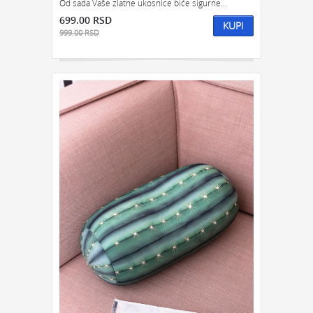
Od sada Vaše zlatne ukosnice biće sigurne...
699.00 RSD
KUPI
999.00 RSD