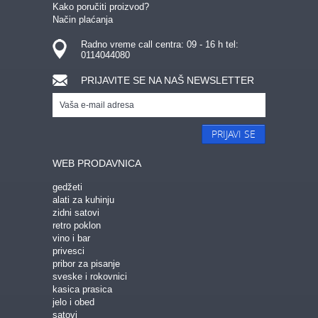
Kako poručiti proizvod?
Način plaćanja
Radno vreme call centra: 09 - 16 h tel:
0114044080
PRIJAVITE SE NA NAŠ NEWSLETTER
PRIJAVI SE
WEB PRODAVNICA
gedžeti
alati za kuhinju
zidni satovi
retro poklon
vino i bar
privesci
pribor za pisanje
sveske i rokovnici
kasica prasica
jelo i obed
satovi