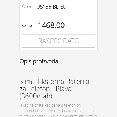
US156-BL-EU
Šifra
1468.00
Cena
RASPRODATO
Opis proizvoda
Slim - Eksterna Baterija
za Telefon - Plava
(3600mah)
Nikad ne znate kad će vam telefon biti
neophodan. Ne dozvolite da vam se baterija na
telefonu isprazni.
Slim
je sjajan protivnik praznim