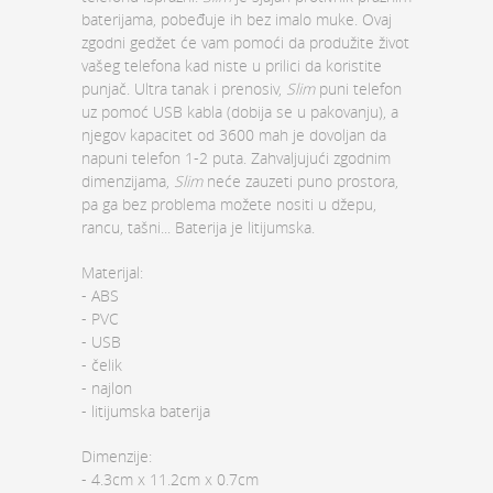
baterijama, pobeđuje ih bez imalo muke. Ovaj
zgodni gedžet će vam pomoći da produžite život
vašeg telefona kad niste u prilici da koristite
punjač. Ultra tanak i prenosiv,
Slim
puni telefon
uz pomoć USB kabla (dobija se u pakovanju), a
njegov kapacitet od 3600 mah je dovoljan da
napuni telefon 1-2 puta. Zahvaljujući zgodnim
dimenzijama,
Slim
neće zauzeti puno prostora,
pa ga bez problema možete nositi u džepu,
rancu, tašni... Baterija je litijumska.
Materijal:
- ABS
- PVC
- USB
- čelik
- najlon
- litijumska baterija
Dimenzije:
- 4.3cm x 11.2cm x 0.7cm