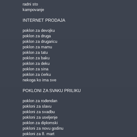
radni sto
kampovanje
INTERNET PRODAJA
poklon za devojku
poklon za druga
poklon za drugaricu
poklon za mamu
poklon za tatu
poklon za baku
poklon za deku
poklon za sina
poklon za ćerku
nekoga ko ima sve
POKLONI ZA SVAKU PRILIKU
poklon za rođendan
pokloni za slavu
pokloni za svadbu
pokloni za useljenje
poklon za diplomski
pokloni za novu godinu
pokloni za 8. mart