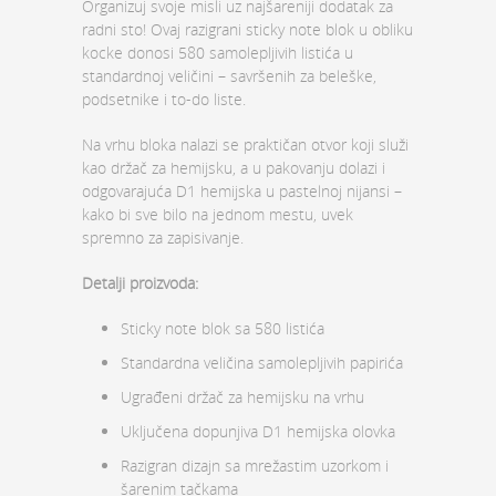
Organizuj svoje misli uz najšareniji dodatak za
radni sto! Ovaj razigrani sticky note blok u obliku
kocke donosi 580 samolepljivih listića u
standardnoj veličini – savršenih za beleške,
podsetnike i to-do liste.
Na vrhu bloka nalazi se praktičan otvor koji služi
kao držač za hemijsku, a u pakovanju dolazi i
odgovarajuća D1 hemijska u pastelnoj nijansi –
kako bi sve bilo na jednom mestu, uvek
spremno za zapisivanje.
Detalji proizvoda:
Sticky note blok sa 580 listića
Standardna veličina samolepljivih papirića
Ugrađeni držač za hemijsku na vrhu
Uključena dopunjiva D1 hemijska olovka
Razigran dizajn sa mrežastim uzorkom i
šarenim tačkama