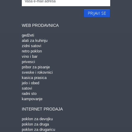
PRIJAVI SE
WEB PRODAVNICA
gedžeti
alati za kuhinju
zidni satovi
retro poklon
vino i bar
privesci
pribor za pisanje
sveske i rokovnici
kasica prasica
jelo i obed
satovi
radni sto
kampovanje
INTERNET PRODAJA
poklon za devojku
poklon za druga
poklon za drugaricu