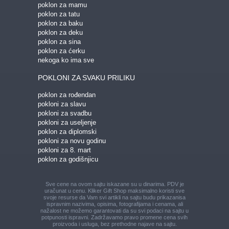
poklon za mamu
poklon za tatu
poklon za baku
poklon za deku
poklon za sina
poklon za ćerku
nekoga ko ima sve
POKLONI ZA SVAKU PRILIKU
poklon za rođendan
pokloni za slavu
pokloni za svadbu
pokloni za useljenje
poklon za diplomski
pokloni za novu godinu
pokloni za 8. mart
poklon za godišnjicu
Sve cene na ovom sajtu iskazane su u dinarima. PDV je
uračunat u cenu. Kliker Gift Shop maksimalno koristi sve
svoje resurse da Vam svi artikli na sajtu budu prikazani
sa
ispravnim nazivima, opisima, fotografijama i cenama, ali
nažalost ne možemo garantovati da su svi podaci na sajtu u
potpunosti ispravni.
Zadržavamo pravo promene cena svih
proizvoda i usluga, bez prethodne najave na sajtu.