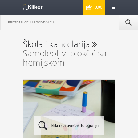
0.00
Škola i kancelarija
Samolepljivi blokčić sa
hemijskom