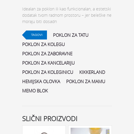
Idealan za poklon ili kao funkcionalan, a estetski
dodatak tvom radnom prostoru – jer beleške ne
moraju biti dosadn
POKLON ZA TATU
TAGOVI
POKLON ZA KOLEGU
POKLON ZA ZABORAVNE
POKLON ZA KANCELARIJU
POKLON ZA KOLEGINICU
KIKKERLAND
HEMIJSKA OLOVKA
POKLON ZA MAMU
MEMO BLOK
SLIČNI PROIZVODI