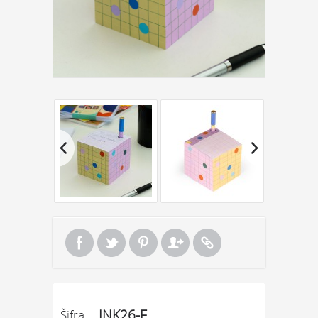
INK26-F
Šifra