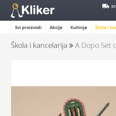
BE
Svi proizvodi
Akcije
Kuhinja
Škola i ka
Škola i kancelarija
A Dopo Set o