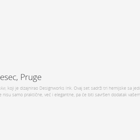
esec, Pruge
ske
, koji je dizajnirao Designworks Ink. Ovaj set sadrži tri hemijske sa je
 nisu samo praktične, već i elegantne, pa će biti savršen dodatak vašem