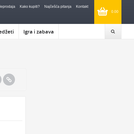
leprodaja
Kako kupiti?
Najčešća pitanja
Kontakt
0.00
edžeti
Igra i zabava