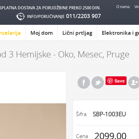
O nama
Ve
SPLATNA DOSTAVA ZA PORUDŽBINE PREKO 2500 DIN.
011/2203 907
INFO/PORUČIVANJE
ncelarija
Moj dom
Lični prtljag
Elektronika i g
d 3 Hemijske - Oko, Mesec, Pruge
Save
SBP-1003EU
Šifra
2099.00
Cena