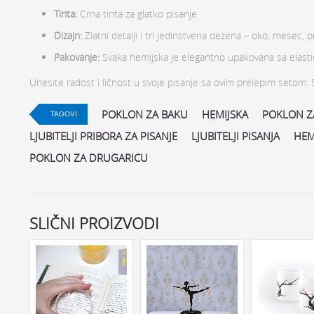
Tinta:
Crna tinta za glatko pisanje
Dizajn:
Zlatni detalji i tri jedinstvena dezena – oko, mesec, 
Pakovanje:
Svaka hemijska je elegantno upakovana sa elasti
Unesite radost i ličnost u svoje pisanje sa ovim prelepim setom. 
POKLON ZA BAKU
HEMIJSKA
POKLON Z
TAGOVI
LJUBITELJI PRIBORA ZA PISANJE
LJUBITELJI PISANJA
HEM
POKLON ZA DRUGARICU
SLIČNI PROIZVODI