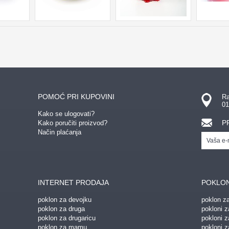
POMOĆ PRI KUPOVINI
Ra
01
Kako se ulogovati?
P
Kako poručiti proizvod?
Način plaćanja
INTERNET PRODAJA
POKLON
poklon za devojku
poklon z
poklon za druga
pokloni z
poklon za drugaricu
pokloni 
poklon za mamu
pokloni z