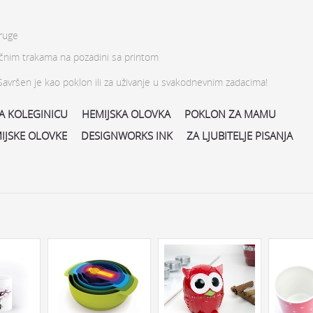
pruge
čnim trakama na pozadini sa printom
Savršen je kao poklon ili za uživanje u svakodnevnim zadacima!
A KOLEGINICU
HEMIJSKA OLOVKA
POKLON ZA MAMU
IJSKE OLOVKE
DESIGNWORKS INK
ZA LJUBITELJE PISANJA