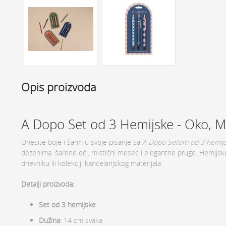
Opis proizvoda
A Dopo Set od 3 Hemijske - Oko, M
Unesite boje i šarm u svoje pisanje sa
A Dopo Setom od 3 hemij
dezenima: šarene oči, mistični mesec i elegantne pruge. Hemijske
dnevniku ili kolekciji kancelarijskog materijala.
Detalji proizvoda:
Set od 3 hemijske
Dužina:
14 cm svaka