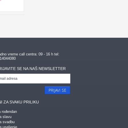
dno vreme call centra: 09 - 16 h tel:
14044080
RIJAVITE SE NA NAŠ NEWSLETTER
PRIJAVI SE
I ZA SVAKU PRILIKU
a rođendan
a slavu
za svadbu
a useljenje