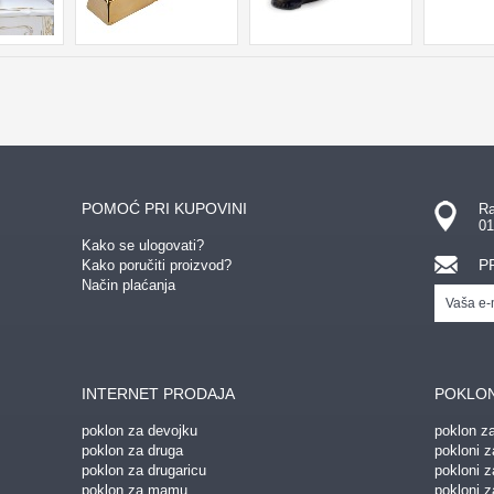
POMOĆ PRI KUPOVINI
Ra
01
Kako se ulogovati?
P
Kako poručiti proizvod?
Način plaćanja
INTERNET PRODAJA
POKLON
poklon za devojku
poklon z
poklon za druga
pokloni z
poklon za drugaricu
pokloni 
poklon za mamu
pokloni z