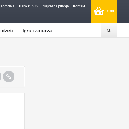
leprodaja
Kako kupiti?
Najčešća pitanja
Kontakt
0.00
edžeti
Igra i zabava