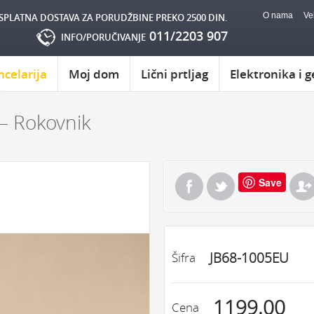
O nama
Ve
SPLATNA DOSTAVA ZA PORUDŽBINE PREKO 2500 DIN.
011/2203 907
INFO/PORUČIVANJE
ncelarija
Moj dom
Lični prtljag
Elektronika i g
– Rokovnik
Save
JB68-1005EU
Šifra
1199.00
Cena