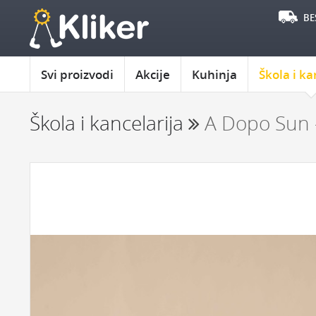
BE
Svi proizvodi
Akcije
Kuhinja
Škola i ka
Škola i kancelarija
A Dopo Sun 