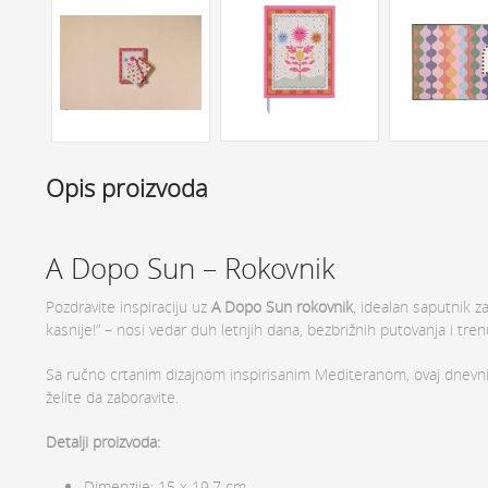
Opis proizvoda
A Dopo Sun – Rokovnik
Pozdravite inspiraciju uz
A Dopo Sun rokovnik
, idealan saputnik z
kasnije!“ – nosi vedar duh letnjih dana, bezbrižnih putovanja i tren
Sa ručno crtanim dizajnom inspirisanim Mediteranom, ovaj dnevnik 
želite da zaboravite.
Detalji proizvoda:
Dimenzije: 15 x 19,7 cm