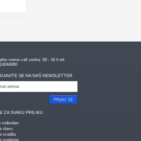
dno vreme call centra: 09 - 16 h tel:
14044080
RIJAVITE SE NA NAŠ NEWSLETTER
PRIJAVI SE
I ZA SVAKU PRILIKU
a rođendan
a slavu
za svadbu
a useljenje