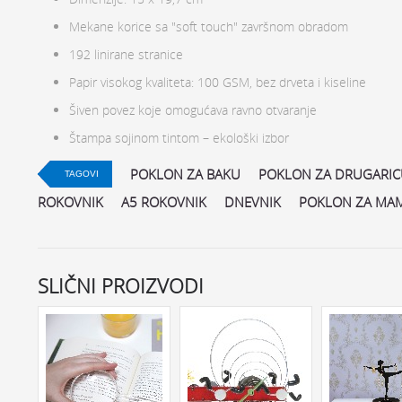
Mekane korice sa "soft touch" završnom obradom
192 linirane stranice
Papir visokog kvaliteta: 100 GSM, bez drveta i kiseline
Šiven povez koje omogućava ravno otvaranje
Štampa sojinom tintom – ekološki izbor
POKLON ZA BAKU
POKLON ZA DRUGARI
TAGOVI
ROKOVNIK
A5 ROKOVNIK
DNEVNIK
POKLON ZA MA
SLIČNI PROIZVODI