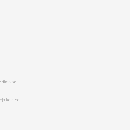
„Vidimo se
eja koje ne