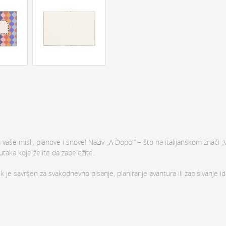
a vaše misli, planove i snove! Naziv „A Dopo!“ – što na italijanskom znači 
utaka koje želite da zabeležite.
je savršen za svakodnevno pisanje, planiranje avantura ili zapisivanje id