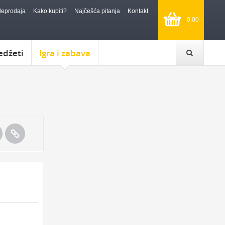
leprodaja
Kako kupiti?
Najčešća pitanja
Kontakt
0.00
edžeti
Igra i zabava