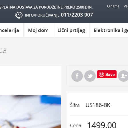
O nama
Ve
SPLATNA DOSTAVA ZA PORUDŽBINE PREKO 2500 DIN.
011/2203 907
INFO/PORUČIVANJE
ncelarija
Moj dom
Lični prtljag
Elektronika i g
ca
Save
US186-BK
Šifra
1499.00
Cena