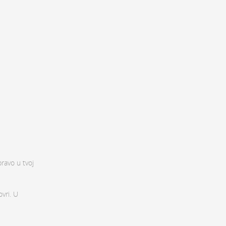
pravo u tvoj
vri. U