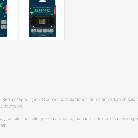
ti Retro džepnu igricu! Ova mini konzola donosi duh starih arkadnih sala 
z detinjstva.
graš bilo kad i bilo gde – u autobusu, na pauzi ili dok čekaš da voda pro
mah!