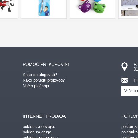
POMOĆ PRI KUPOVINI
Ra
01
Kako se ulogovati?
P
Kako poručiti proizvod?
Način plaćanja
INTERNET PRODAJA
POKLON
poklon za devojku
poklon z
poklon za druga
pokloni z
poklon za drugaricu
pokloni 