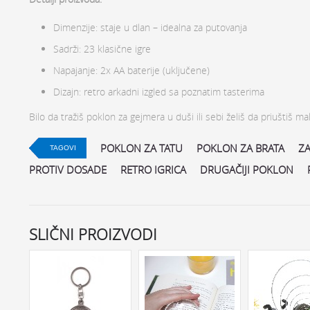
Dimenzije: staje u dlan – idealna za putovanja
Sadrži: 23 klasične igre
Napajanje: 2x AA baterije (uključene)
Dizajn: retro arkadni izgled sa poznatim tasterima
Bilo da tražiš poklon za gejmera u duši ili sebi želiš da priuštiš 
POKLON ZA TATU
POKLON ZA BRATA
ZA
TAGOVI
PROTIV DOSADE
RETRO IGRICA
DRUGAČIJI POKLON
SLIČNI PROIZVODI