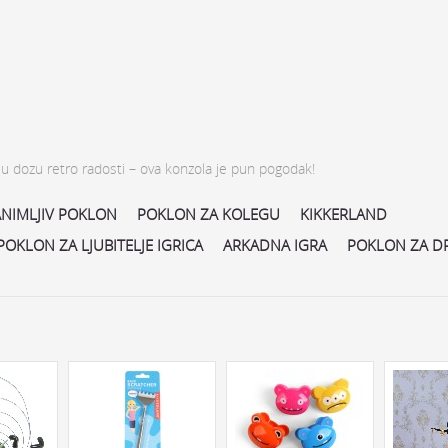
malu dozu retro radosti – ova konzola je pun pogodak!
NIMLJIV POKLON
POKLON ZA KOLEGU
KIKKERLAND
POKLON ZA LJUBITELJE IGRICA
ARKADNA IGRA
POKLON ZA D