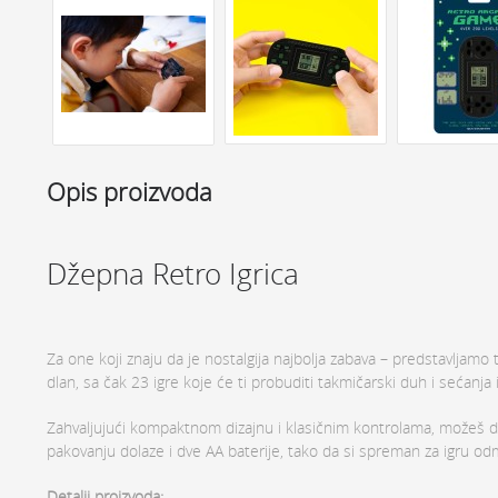
Opis proizvoda
Džepna Retro Igrica
Za one koji znaju da je nostalgija najbolja zabava – predstavljamo 
dlan, sa čak 23 igre koje će ti probuditi takmičarski duh i sećanja i
Zahvaljujući kompaktnom dizajnu i klasičnim kontrolama, možeš da i
pakovanju dolaze i dve AA baterije, tako da si spreman za igru od
Detalji proizvoda: