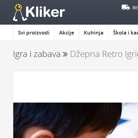
BE
Svi proizvodi
Akcije
Kuhinja
Škola i ka
Igra i zabava
Džepna Retro Igri