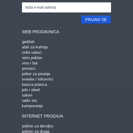
PRIJAVI SE
WEB PRODAVNICA
gedžeti
alati za kuhinju
zidni satovi
retro poklon
vino i bar
privesci
pribor za pisanje
sveske i rokovnici
kasica prasica
jelo i obed
satovi
radni sto
kampovanje
INTERNET PRODAJA
poklon za devojku
poklon za druga