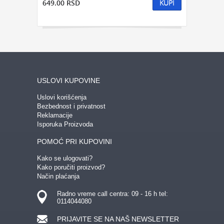
649.00 RSD
KUPI
GEDŽETI
LED
IPHONE
LED SVETLO
POKLON ZA TINEJDŽERE
IZDVAJAMO:
NAJPRODAVANIJE
NOVO
USLOVI KUPOVINE
PRONAĐI
Uslovi korišćenja
Bezbednost i privatnost
Reklamacije
Isporuka Proizvoda
POMOĆ PRI KUPOVINI
Kako se ulogovati?
Kako poručiti proizvod?
Način plaćanja
Radno vreme call centra: 09 - 16 h tel:
0114044080
PRIJAVITE SE NA NAŠ NEWSLETTER