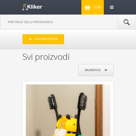
0.00
IZABERITE OPSEG CENA
OTVORI FILTER
DO 1000
OD 1000 DO 2000
OD 2000 DO 3000
PREKO 3000
Svi proizvodi
IZABERITE PROIZVOĐAČA
NAJNOVIJI
KIKKERLAND
JOSEPH & JOSEPH
MONKEY BUSINESS
NPW
REMEMBER
DYNOMIGHTY
COOKUT
WILD AND WOLF
NPW
J-ME
GENTLEMEN‘S HARDWARE
KIKKERLAND
POKLON JE ZA:
POKLON ZA MAMU
POKLON ZA TATU
POKLON ZA BAKU
POKLON ZA DEKU