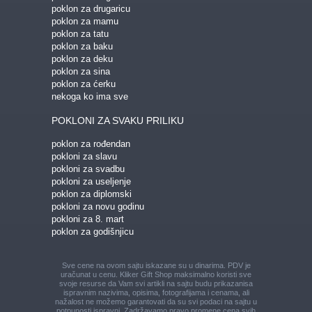
poklon za drugaricu
poklon za mamu
poklon za tatu
poklon za baku
poklon za deku
poklon za sina
poklon za ćerku
nekoga ko ima sve
POKLONI ZA SVAKU PRILIKU
poklon za rođendan
pokloni za slavu
pokloni za svadbu
pokloni za useljenje
poklon za diplomski
pokloni za novu godinu
pokloni za 8. mart
poklon za godišnjicu
Sve cene na ovom sajtu iskazane su u dinarima. PDV je
uračunat u cenu. Kliker Gift Shop maksimalno koristi sve
svoje resurse da Vam svi artikli na sajtu budu prikazani
sa
ispravnim nazivima, opisima, fotografijama i cenama, ali
nažalost ne možemo garantovati da su svi podaci na sajtu u
potpunosti ispravni.
Zadržavamo pravo promene cena svih