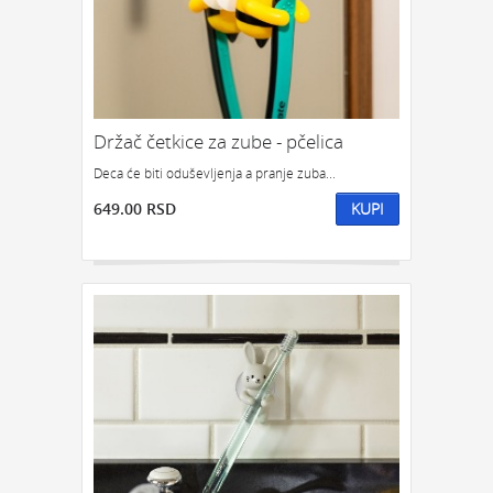
POKLON ZA DRUGA
POKLON ZA DRUGARICU
POKLON ZA DEVOJKU
NEKOGA KO IMA SVE
POKLON ZA ĆERKU
POKLON ZA DEČKA
POKLON ZA SINA
Držač četkice za zube - pčelica
KOJOM ZGODOM:
Deca će biti oduševljenja a pranje zuba...
POKLONI ZA SLAVU
POKLON ZA ROĐENDAN
649.00 RSD
KUPI
POKLON ZA GODIŠNJICU
POKLONI ZA NOVU GODINU
POKLONI ZA SVADBU
POKLONI ZA USELJENJE
POKLON ZA DIPLOMSKI
POKLONI ZA ŽURKU
ODMOR I OPUŠTANJE
POKLONI ZA 8. MART
POKLON TREBA DA BUDE:
FENSI POKLON
KIČ POKLON
KLASIČAN POKLON
SIMBOLIČAN POKLON
OZBILJAN POKLON
POTPUNO NEOZBILJAN