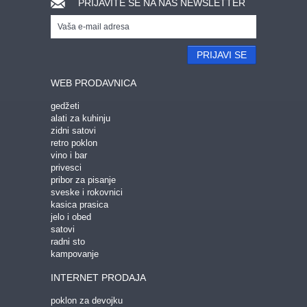
PRIJAVITE SE NA NAŠ NEWSLETTER
PRIJAVI SE
WEB PRODAVNICA
gedžeti
alati za kuhinju
zidni satovi
retro poklon
vino i bar
privesci
pribor za pisanje
sveske i rokovnici
kasica prasica
jelo i obed
satovi
radni sto
kampovanje
INTERNET PRODAJA
poklon za devojku