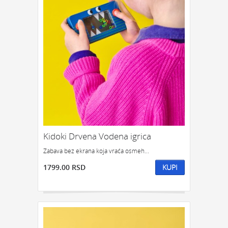
POKLON ZA DRUGA
POKLON ZA DRUGARICU
POKLON ZA DEVOJKU
NEKOGA KO IMA SVE
POKLON ZA ĆERKU
POKLON ZA DEČKA
POKLON ZA SINA
KOJOM ZGODOM:
POKLONI ZA SLAVU
POKLON ZA ROĐENDAN
POKLON ZA GODIŠNJICU
POKLONI ZA NOVU GODINU
POKLONI ZA SVADBU
POKLONI ZA USELJENJE
POKLON ZA DIPLOMSKI
Kidoki Drvena Vodena igrica
POKLONI ZA ŽURKU
ODMOR I OPUŠTANJE
Zabava bez ekrana koja vraća osmeh...
POKLONI ZA 8. MART
1799.00 RSD
KUPI
POKLON TREBA DA BUDE:
FENSI POKLON
KIČ POKLON
KLASIČAN POKLON
SIMBOLIČAN POKLON
OZBILJAN POKLON
POTPUNO NEOZBILJAN