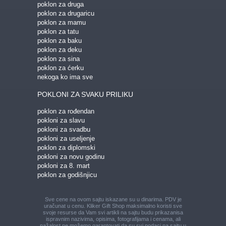
poklon za druga
poklon za drugaricu
poklon za mamu
poklon za tatu
poklon za baku
poklon za deku
poklon za sina
poklon za ćerku
nekoga ko ima sve
POKLONI ZA SVAKU PRILIKU
poklon za rođendan
pokloni za slavu
pokloni za svadbu
pokloni za useljenje
poklon za diplomski
pokloni za novu godinu
pokloni za 8. mart
poklon za godišnjicu
Sve cene na ovom sajtu iskazane su u dinarima. PDV je
uračunat u cenu. Kliker Gift Shop maksimalno koristi sve
svoje resurse da Vam svi artikli na sajtu budu prikazani
sa
ispravnim nazivima, opisima, fotografijama i cenama, ali
nažalost ne možemo garantovati da su svi podaci na sajtu u