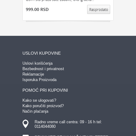
GEDŽETI
999.00 RSD
LED
IPHONE
LED SVETLO
Rasprodato
POKLON ZA TINEJDŽERE
IZDVAJAMO:
NAJPRODAVANIJE
NOVO
USLOVI KUPOVINE
PRONAĐI
Uslovi korišćenja
Bezbednost i privatnost
Reklamacije
Isporuka Proizvoda
POMOĆ PRI KUPOVINI
Kako se ulogovati?
Kako poručiti proizvod?
Način plaćanja
Radno vreme call centra: 09 - 16 h tel:
0114044080