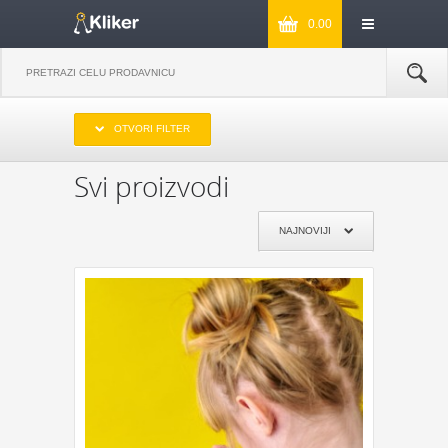
0.00
IZABERITE OPSEG CENA
OTVORI FILTER
DO 1000
OD 1000 DO 2000
OD 2000 DO 3000
PREKO 3000
Svi proizvodi
IZABERITE PROIZVOĐAČA
NAJNOVIJI
KIKKERLAND
JOSEPH & JOSEPH
MONKEY BUSINESS
NPW
REMEMBER
DYNOMIGHTY
COOKUT
WILD AND WOLF
NPW
J-ME
GENTLEMEN‘S HARDWARE
KIKKERLAND
POKLON JE ZA:
POKLON ZA MAMU
POKLON ZA TATU
POKLON ZA BAKU
POKLON ZA DEKU