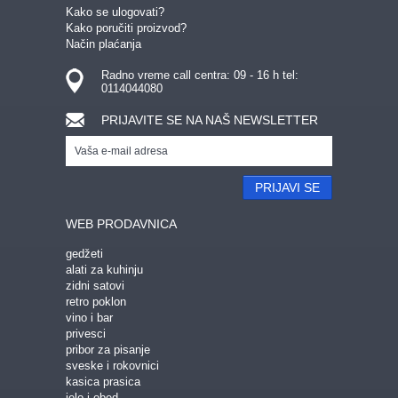
RETRO POKLON
POKLON ZA DECU
Kako se ulogovati?
Kako poručiti proizvod?
ZA KUĆU, PUTOVANJE I REKREACIJU:
Način plaćanja
KUHINJA
KUPATILO
SATOVI
Radno vreme call centra: 09 - 16 h tel:
NOVČANICI I FUTROLE
PRTLJAG
DEKORACIJA
0114044080
PUTOVANJA
KAMPOVANJE
JELO I OBED
PRIJAVITE SE NA NAŠ NEWSLETTER
VINO I BAR
ALAT
ČAJ
SOLARNI
NOŽEVI
POSUDE ZA ČUVANJE HRANE
POSUDE ZA ZAMRZIVAC
PRIJAVI SE
ZA ŠKOLU I KANCELARIJU:
WEB PRODAVNICA
RADNI STO
PRIBOR ZA PISANJE
ZA KNJIGE
gedžeti
SVESKE I ROKOVNICI
alati za kuhinju
zidni satovi
retro poklon
GEDŽETI:
vino i bar
USB
ZA RAČUNAR
ZA MOBILNI
privesci
pribor za pisanje
OSTALI KORISNI GEDŽETI
PRIVESCI
sveske i rokovnici
IGRE I IGRICE
KASICA PRASICA
MUZIKA
kasica prasica
jelo i obed