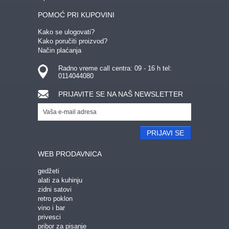
POMOĆ PRI KUPOVINI
GEDŽETI
LED
IPHONE
LED SVETLO
POKLON ZA TINEJDŽERE
Kako se ulogovati?
Kako poručiti proizvod?
Način plaćanja
IZDVAJAMO:
NAJPRODAVANIJE
NOVO
Radno vreme call centra: 09 - 16 h tel:
0114044080
PRONAĐI
PRIJAVITE SE NA NAŠ NEWSLETTER
PRIJAVI SE
WEB PRODAVNICA
gedžeti
alati za kuhinju
zidni satovi
retro poklon
vino i bar
privesci
pribor za pisanje