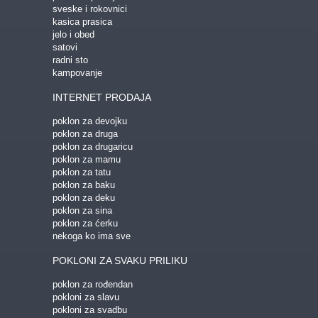
sveske i rokovnici
kasica prasica
jelo i obed
satovi
radni sto
kampovanje
INTERNET PRODAJA
poklon za devojku
poklon za druga
poklon za drugaricu
poklon za mamu
poklon za tatu
poklon za baku
poklon za deku
poklon za sina
poklon za ćerku
nekoga ko ima sve
POKLONI ZA SVAKU PRILIKU
poklon za rođendan
pokloni za slavu
pokloni za svadbu