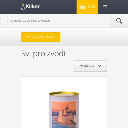
0.00
IZABERITE OPSEG CENA
OTVORI FILTER
DO 1000
OD 1000 DO 2000
OD 2000 DO 3000
PREKO 3000
Svi proizvodi
IZABERITE PROIZVOĐAČA
NAJNOVIJI
KIKKERLAND
JOSEPH & JOSEPH
MONKEY BUSINESS
NPW
REMEMBER
DYNOMIGHTY
COOKUT
WILD AND WOLF
NPW
J-ME
GENTLEMEN‘S HARDWARE
KIKKERLAND
POKLON JE ZA:
POKLON ZA MAMU
POKLON ZA TATU
POKLON ZA BAKU
POKLON ZA DEKU