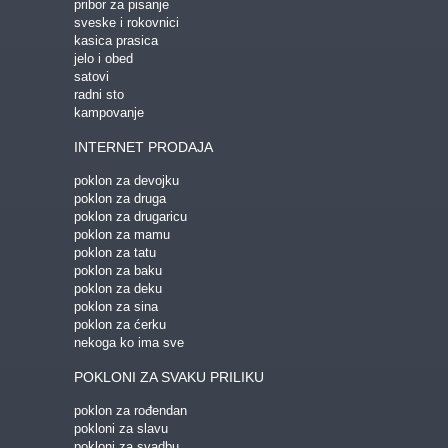
pribor za pisanje
sveske i rokovnici
GEDŽETI
LED
IPHONE
LED SVETLO
kasica prasica
POKLON ZA TINEJDŽERE
jelo i obed
satovi
radni sto
IZDVAJAMO:
kampovanje
NAJPRODAVANIJE
NOVO
INTERNET PRODAJA
PRONAĐI
poklon za devojku
poklon za druga
poklon za drugaricu
poklon za mamu
poklon za tatu
poklon za baku
poklon za deku
poklon za sina
poklon za ćerku
nekoga ko ima sve
POKLONI ZA SVAKU PRILIKU
poklon za rođendan
pokloni za slavu
pokloni za svadbu