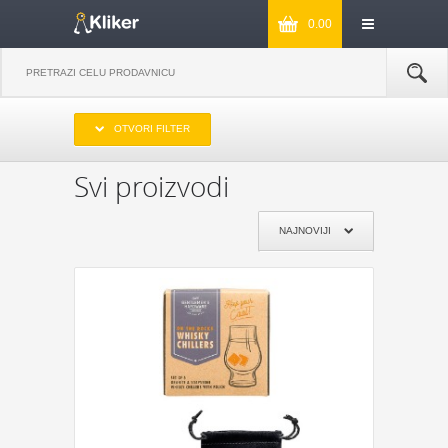
0.00
IZABERITE OPSEG CENA
OTVORI FILTER
DO 1000
OD 1000 DO 2000
OD 2000 DO 3000
PREKO 3000
Svi proizvodi
IZABERITE PROIZVOĐAČA
NAJNOVIJI
KIKKERLAND
JOSEPH & JOSEPH
MONKEY BUSINESS
NPW
REMEMBER
DYNOMIGHTY
COOKUT
WILD AND WOLF
NPW
J-ME
GENTLEMEN‘S HARDWARE
KIKKERLAND
POKLON JE ZA:
POKLON ZA MAMU
POKLON ZA TATU
POKLON ZA BAKU
POKLON ZA DEKU