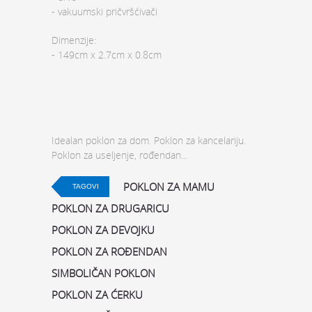
- vakuumski pričvršćivači
Dimenzije:
- 149cm x 2.7cm x 0.8cm
Idealan poklon za dom. Poklon za kancelariju.
Poklon za useljenje, rođendan...
POKLON ZA MAMU
TAGOVI
POKLON ZA DRUGARICU
POKLON ZA DEVOJKU
POKLON ZA ROĐENDAN
SIMBOLIČAN POKLON
POKLON ZA ĆERKU