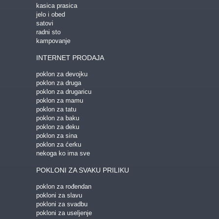
kasica prasica
jelo i obed
satovi
radni sto
kampovanje
INTERNET PRODAJA
poklon za devojku
poklon za druga
poklon za drugaricu
poklon za mamu
poklon za tatu
poklon za baku
poklon za deku
poklon za sina
poklon za ćerku
nekoga ko ima sve
POKLONI ZA SVAKU PRILIKU
poklon za rođendan
pokloni za slavu
pokloni za svadbu
pokloni za useljenje