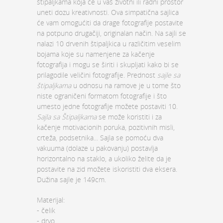
štipaljkama koja će u vaš životni ili radni prostor
uneti dozu kreativnosti. Ova simpatična sajlica
će vam omogućiti da drage fotografije postavite
na potpuno drugačiji, originalan način. Na sajli se
nalazi 10 drvenih štipaljkica u različitim veselim
bojama koje su namenjene za kačenje
fotografija i mogu se širiti i skupljati kako bi se
prilagodile veličini fotografije. Prednost
sajle sa
štipaljkama
u odnosu na ramove je u tome što
niste ograničeni formatom fotografije i što
umesto jedne fotografije možete postaviti 10.
Sajla sa Štipaljkama
se može koristiti i za
kačenje motivacionih poruka, pozitivnih misli,
crteža, podsetnika... Sajla se pomoću dva
vakuuma (dolaze u pakovanju) postavlja
horizontalno na staklo, a ukoliko želite da je
postavite na zid možete iskoristiti dva eksera.
Dužina sajle je 149cm.
Materijal:
- čelik
- drvo