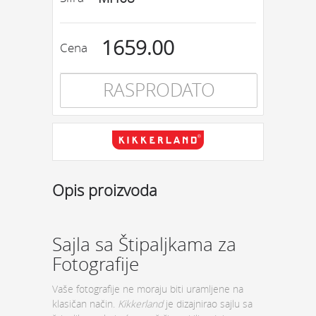
1659.00
Cena
RASPRODATO
Opis proizvoda
Sajla sa Štipaljkama za
Fotografije
Vaše fotografije ne moraju biti uramljene na
klasičan način.
Kikkerland
je dizajnirao sajlu sa