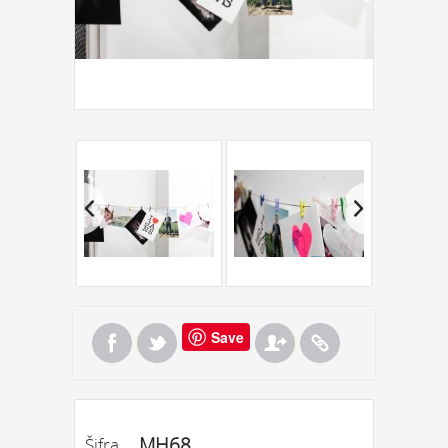
Save
MH68
Šifra