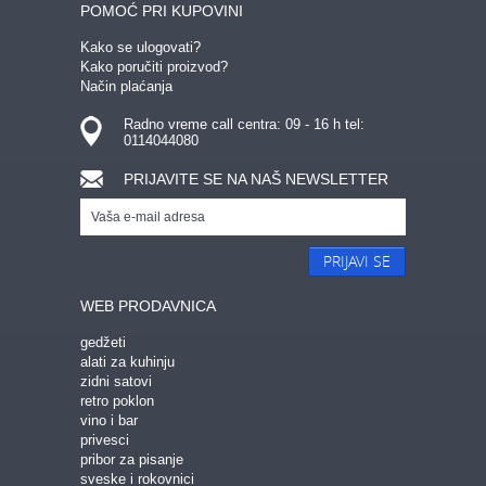
POMOĆ PRI KUPOVINI
Kako se ulogovati?
Kako poručiti proizvod?
Način plaćanja
Radno vreme call centra: 09 - 16 h tel:
0114044080
PRIJAVITE SE NA NAŠ NEWSLETTER
PRIJAVI SE
WEB PRODAVNICA
gedžeti
alati za kuhinju
zidni satovi
retro poklon
vino i bar
privesci
pribor za pisanje
sveske i rokovnici