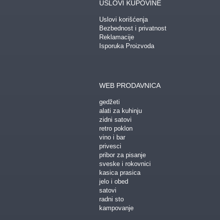
USLOVI KUPOVINE
Uslovi korišćenja
Bezbednost i privatnost
Reklamacije
Isporuka Proizvoda
WEB PRODAVNICA
gedžeti
alati za kuhinju
zidni satovi
retro poklon
vino i bar
privesci
pribor za pisanje
sveske i rokovnici
kasica prasica
jelo i obed
satovi
radni sto
kampovanje