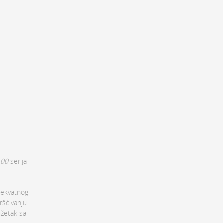
100
serija
adekvatnog
ršćivanju
užetak sa