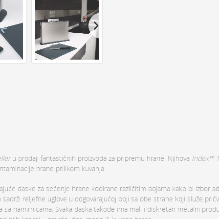
ller
u prodaji fantastičnih proizvoda za pripremu hrane. Njihova
Index™ 
taminacije hrane prilikom kuvanja.
klizajuće daske za sečenje hrane kodirane različitim bojama kako bi izbor 
sadrži reljefne uglove u odgovarajućoj boji sa obe strane koji služe pričv
 sa namirnicama. Svaka daska takođe ima mali i diskretan metalni prod