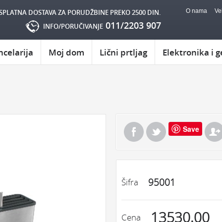
O nama
Ve
SPLATNA DOSTAVA ZA PORUDŽBINE PREKO 2500 DIN.
011/2203 907
INFO/PORUČIVANJE
ncelarija
Moj dom
Lični prtljag
Elektronika i g
Save
95001
Šifra
13530.00
Cena