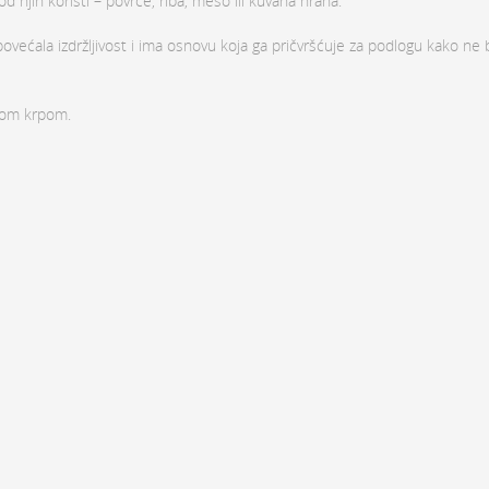
 njih koristi – povrće, riba, meso ili kuvana hrana.
povećala izdržljivost i ima osnovu koja ga pričvršćuje za podlogu kako ne 
žnom krpom.