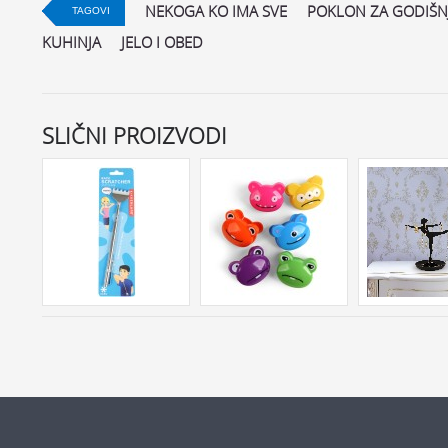
NEKOGA KO IMA SVE
POKLON ZA GODIŠN
TAGOVI
KUHINJA
JELO I OBED
SLIČNI PROIZVODI