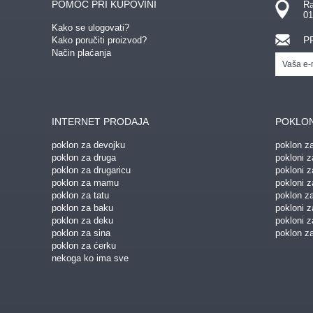
POMOĆ PRI KUPOVINI
Ra
01
Kako se ulogovati?
P
Kako poručiti proizvod?
Način plaćanja
INTERNET PRODAJA
POKLON
poklon za devojku
poklon z
poklon za druga
pokloni z
poklon za drugaricu
pokloni 
poklon za mamu
pokloni z
poklon za tatu
poklon z
poklon za baku
pokloni 
poklon za deku
pokloni z
poklon za sina
poklon za
poklon za ćerku
nekoga ko ima sve