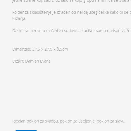
jedne strane koji sadrži oznaku za koju grupu namirnica se svaka od
Folder za skladištenje je izrađen od nerđajućeg čelika kako bi se 
klizanja.
Daske su perive u mašini za sudove a kućište samo obrisati vla
Dimenzije: 37.5 x 27.5 x 8.5cm
Dizajn: Damian Evans
Idealan poklon za svadbu, poklon za useljenje, poklon za slavu.