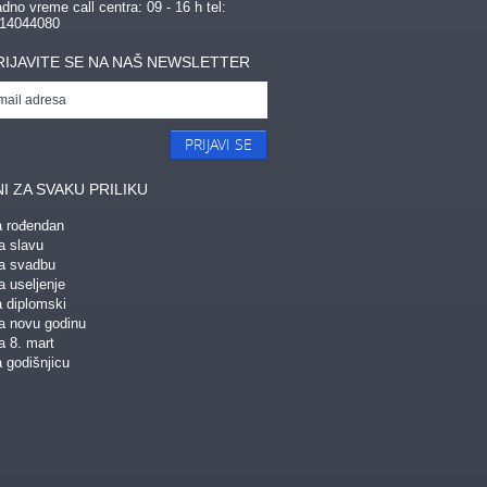
dno vreme call centra: 09 - 16 h tel:
14044080
RIJAVITE SE NA NAŠ NEWSLETTER
PRIJAVI SE
I ZA SVAKU PRILIKU
a rođendan
a slavu
za svadbu
a useljenje
a diplomski
za novu godinu
a 8. mart
 godišnjicu